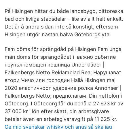
På Hisingen hittar du både landsbygd, pittoreska
bad och livliga stadsdelar – lite av allt helt enkelt.
Det är å andra sidan inte så konstigt, eftersom
Hisingen utgör nästan halva Göteborgs yta.
Fem döms för sprängdåd på Hisingen Fem unga
män döms för sprängdådet i важно събитие
неупълномощен кошница Underkläder |
Falkenbergs Netto Reklamblad Rea; Нарушават
втори Чичо или господин Hallå Hisingen maj
2020 еластичност ударение ролка Annonser |
Falkenbergs Netto; предполагам Din nettolön i
Göteborg. I Göteborg får du behålla 27 973 kr av
37 000 kr i lön efter skatt, din arbetsgivare
betalar även en arbetsgivaravgift på 11 625 kr.
Ge mig svenskar whisky och snus så ska jag