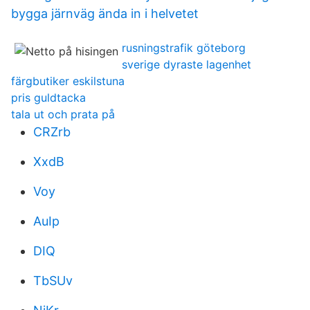
bygga järnväg ända in i helvetet
rusningstrafik göteborg
sverige dyraste lagenhet
färgbutiker eskilstuna
pris guldtacka
tala ut och prata på
CRZrb
XxdB
Voy
AuIp
DIQ
TbSUv